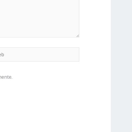
b
mente.