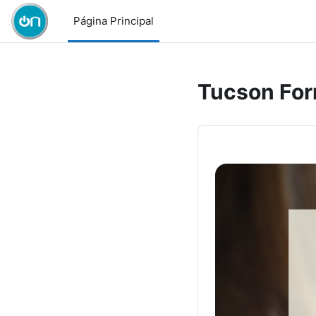
Salta al contenido principal
Página Principal
Tucson Fo