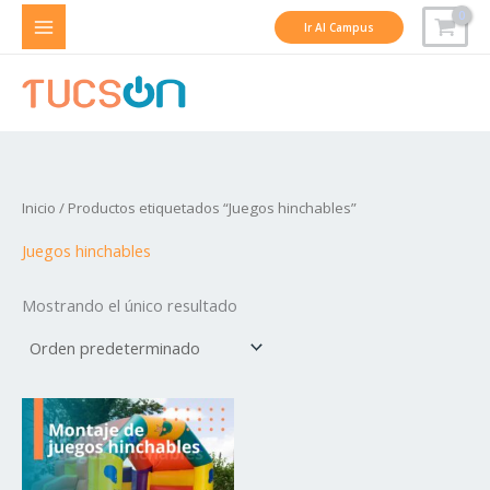
Ir
Ir Al Campus
al
contenido
Inicio
/ Productos etiquetados “Juegos hinchables”
Juegos hinchables
Mostrando el único resultado